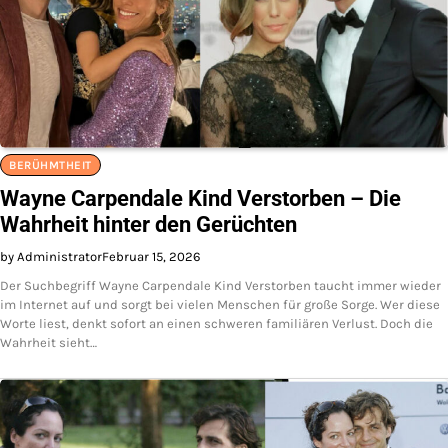
BERÜHMTHEIT
Wayne Carpendale Kind Verstorben – Die
Wahrheit hinter den Gerüchten
by Administrator
Februar 15, 2026
Der Suchbegriff Wayne Carpendale Kind Verstorben taucht immer wieder
im Internet auf und sorgt bei vielen Menschen für große Sorge. Wer diese
Worte liest, denkt sofort an einen schweren familiären Verlust. Doch die
Wahrheit sieht…