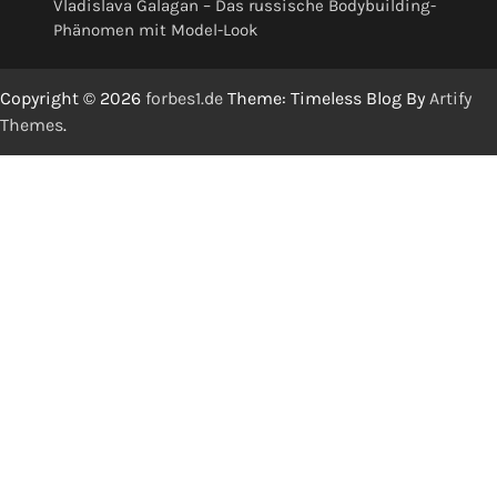
Vladislava Galagan – Das russische Bodybuilding-
Phänomen mit Model-Look
Copyright © 2026
forbes1.de
Theme: Timeless Blog By
Artify
Themes
.