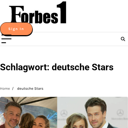
Skip
to
content
Sign In
Schlagwort:
deutsche Stars
Home
deutsche Stars