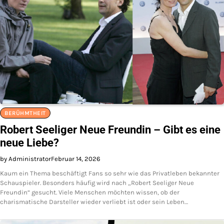
BERÜHMTHEIT
Robert Seeliger Neue Freundin – Gibt es eine
neue Liebe?
by Administrator
Februar 14, 2026
Kaum ein Thema beschäftigt Fans so sehr wie das Privatleben bekannter
Schauspieler. Besonders häufig wird nach „Robert Seeliger Neue
Freundin“ gesucht. Viele Menschen möchten wissen, ob der
charismatische Darsteller wieder verliebt ist oder sein Leben…