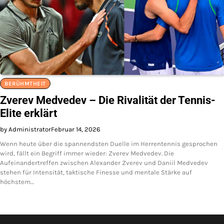
BERÜHMTHEIT
Zverev Medvedev – Die Rivalität der Tennis-
Elite erklärt
by Administrator
Februar 14, 2026
Wenn heute über die spannendsten Duelle im Herrentennis gesprochen
wird, fällt ein Begriff immer wieder: Zverev Medvedev. Die
Aufeinandertreffen zwischen Alexander Zverev und Daniil Medvedev
stehen für Intensität, taktische Finesse und mentale Stärke auf
höchstem…