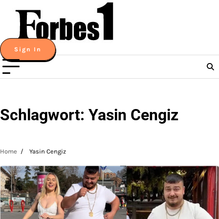
Skip
to
content
Sign In
Schlagwort:
Yasin Cengiz
Home
Yasin Cengiz