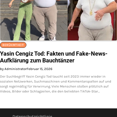
BERÜHMTHEIT
Yasin Cengiz Tod: Fakten und Fake-News-
Aufklärung zum Bauchtänzer
by Administrator
Februar 15, 2026
Der Suchbegriff Yasin Cengiz Tod taucht seit 2023 immer wieder in
sozialen Netzwerken, Suchmaschinen und Kommentarspalten auf und
sorgt regelmäßig für Verwirrung. Viele Menschen stoßen plötzlich auf
Videos, Bilder oder Schlagzeilen, die den beliebten TikTok-Star…
Datenschutzrichtlinie