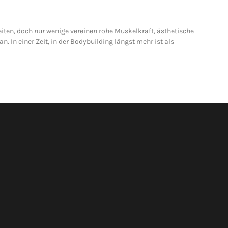
iten, doch nur wenige vereinen rohe Muskelkraft, ästhetische
 In einer Zeit, in der Bodybuilding längst mehr ist als