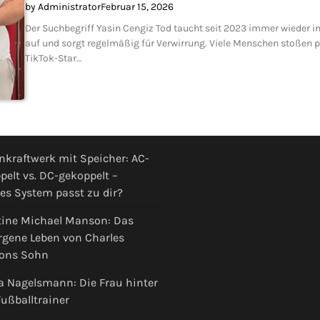
by Administrator
Februar 15, 2026
Der Suchbegriff Yasin Cengiz Tod taucht seit 2023 immer wiede
auf und sorgt regelmäßig für Verwirrung. Viele Menschen stoßen plö
TikTok-Star…
nkraftwerk mit Speicher: AC-
pelt vs. DC-gekoppelt –
es System passt zu dir?
tine Michael Manson: Das
rgene Leben von Charles
ons Sohn
a Nagelsmann: Die Frau hinter
ußballtrainer