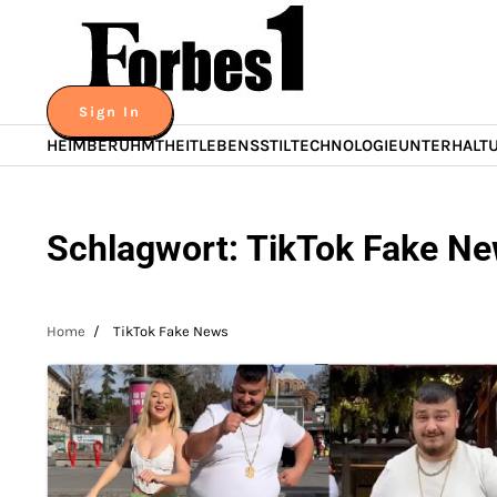
Skip
to
content
Sign In
HEIM
BERÜHMTHEIT
LEBENSSTIL
TECHNOLOGIE
UNTERHALT
Schlagwort:
TikTok Fake N
Home
TikTok Fake News