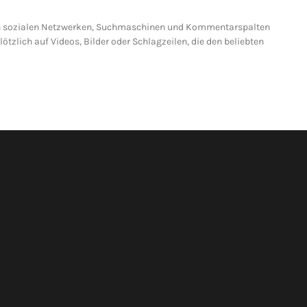
r in sozialen Netzwerken, Suchmaschinen und Kommentarspalten
tzlich auf Videos, Bilder oder Schlagzeilen, die den beliebten