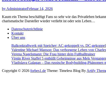
by Administrator
Februar 14, 2026
Kaum ein Thema beschäftigt Fans so sehr wie das Privatleben bekann
charismatische Darsteller wieder verliebt ist oder sein Leben…
Datenschutzrichtlinie
Kontakt
Über uns
Balkonkraftwerk mit Speicher: AC-gekoppelt vs. DC-gekoppelt
Valentine Michael Manson: Das verborgene Leben von Charl
Verena Nagelsmann: Die Frau hinter dem Fußballtrainer
Virgin River Staffel 5 enthüllt Geheimnisse aus Mels Vergange
Vladislava Galagan – Das russische Bodybuilding-Phänomen 
Copyright © 2026
forbes1.de
Theme: Timeless Blog By
Artify Them