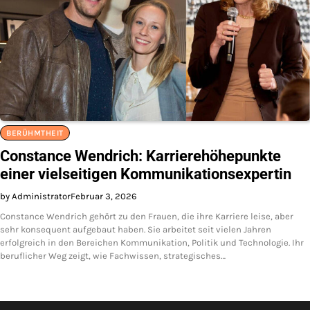
BERÜHMTHEIT
Constance Wendrich: Karrierehöhepunkte
einer vielseitigen Kommunikationsexpertin
by Administrator
Februar 3, 2026
Constance Wendrich gehört zu den Frauen, die ihre Karriere leise, aber
sehr konsequent aufgebaut haben. Sie arbeitet seit vielen Jahren
erfolgreich in den Bereichen Kommunikation, Politik und Technologie. Ihr
beruflicher Weg zeigt, wie Fachwissen, strategisches…