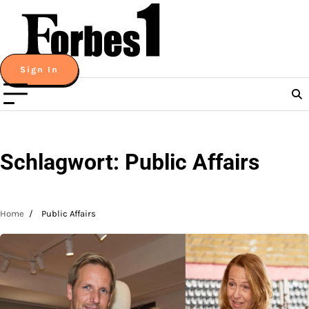
Skip
to
content
Sign In
Schlagwort:
Public Affairs
Home
Public Affairs