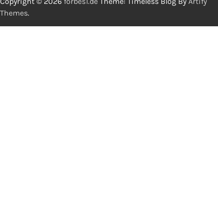
Copyright © 2026
forbes1.de
Theme: Timeless Blog By
Artify
Themes
.