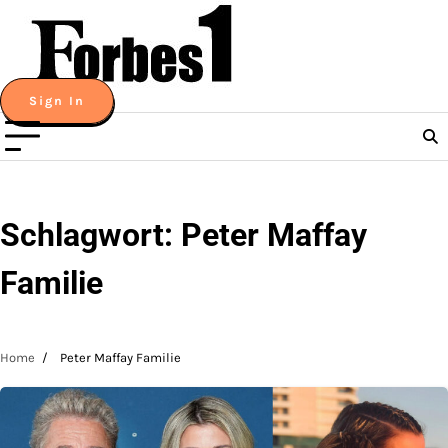
Skip
to
content
Sign In
Schlagwort:
Peter Maffay
Familie
Home
Peter Maffay Familie