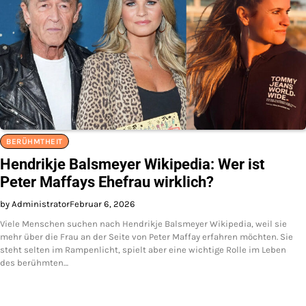
BERÜHMTHEIT
Hendrikje Balsmeyer Wikipedia: Wer ist
Peter Maffays Ehefrau wirklich?
by Administrator
Februar 6, 2026
Viele Menschen suchen nach Hendrikje Balsmeyer Wikipedia, weil sie
mehr über die Frau an der Seite von Peter Maffay erfahren möchten. Sie
steht selten im Rampenlicht, spielt aber eine wichtige Rolle im Leben
des berühmten…