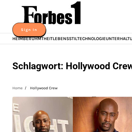
Skip
to
content
Sign In
HEIM
BERÜHMTHEIT
LEBENSSTIL
TECHNOLOGIE
UNTERHALT
Schlagwort:
Hollywood Cre
Home
Hollywood Crew