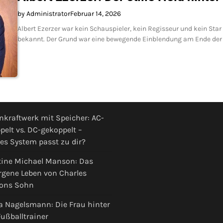
by Administrator
Februar 14, 2026
Albert Ezerzer war kein Schauspieler, kein Regisseur und kein St
bekannt. Der Grund war eine bewegende Einblendung am Ende der e
nkraftwerk mit Speicher: AC-
pelt vs. DC-gekoppelt –
es System passt zu dir?
tine Michael Manson: Das
rgene Leben von Charles
ons Sohn
a Nagelsmann: Die Frau hinter
ußballtrainer