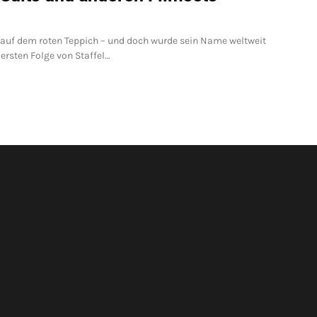
ar auf dem roten Teppich – und doch wurde sein Name weltweit
rsten Folge von Staffel…