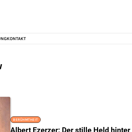
UNG
KONTAKT
w
BERÜHMTHEIT
Albert Ezerzer: Der stille Held hinte