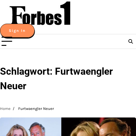
Skip
to
content
Sign In
Schlagwort:
Furtwaengler
Neuer
Home
Furtwaengler Neuer