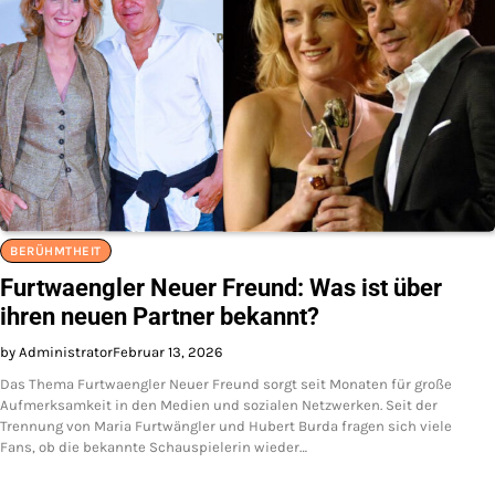
BERÜHMTHEIT
Furtwaengler Neuer Freund: Was ist über
ihren neuen Partner bekannt?
by Administrator
Februar 13, 2026
Das Thema Furtwaengler Neuer Freund sorgt seit Monaten für große
Aufmerksamkeit in den Medien und sozialen Netzwerken. Seit der
Trennung von Maria Furtwängler und Hubert Burda fragen sich viele
Fans, ob die bekannte Schauspielerin wieder…