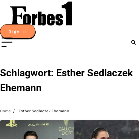
Skip
to
content
Sign In
Schlagwort:
Esther Sedlaczek
Ehemann
Home
Esther Sedlaczek Ehemann