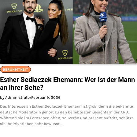
BERÜHMTHEIT
Esther Sedlaczek Ehemann: Wer ist der Mann
an ihrer Seite?
by Administrator
Februar 9, 2026
Das Interesse an Esther Sedlaczek Ehemann ist groß, denn die bekannte
deutsche Moderatorin gehört zu den beliebtesten Gesichtern der ARD.
Während sie im Fernsehen offen, souverän und präsent auftritt, schützt
sie ihr Privatleben sehr bewusst.…