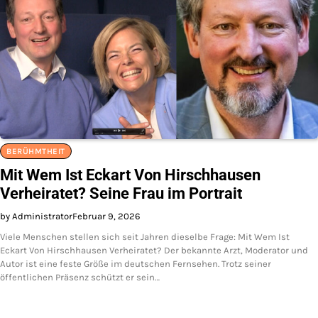
BERÜHMTHEIT
Mit Wem Ist Eckart Von Hirschhausen
Verheiratet? Seine Frau im Portrait
by Administrator
Februar 9, 2026
Viele Menschen stellen sich seit Jahren dieselbe Frage: Mit Wem Ist
Eckart Von Hirschhausen Verheiratet? Der bekannte Arzt, Moderator und
Autor ist eine feste Größe im deutschen Fernsehen. Trotz seiner
öffentlichen Präsenz schützt er sein…