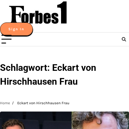
Skip
to
content
Sign In
Schlagwort:
Eckart von
Hirschhausen Frau
Home
Eckart von Hirschhausen Frau