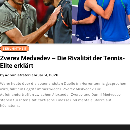
BERÜHMTHEIT
Zverev Medvedev – Die Rivalität der Tennis-
Elite erklärt
by Administrator
Februar 14, 2026
Wenn heute über die spannendsten Duelle im Herrentennis gesprochen
wird, fällt ein Begriff immer wieder: Zverev Medvedev. Die
Aufeinandertreffen zwischen Alexander Zverev und Daniil Medvedev
stehen für Intensität, taktische Finesse und mentale Stärke auf
höchstem…