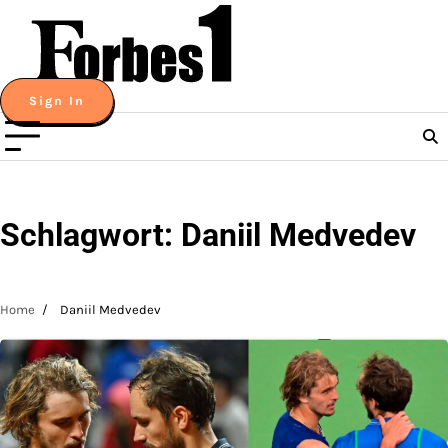
Skip
to
content
Sign In
Schlagwort:
Daniil Medvedev
Home
Daniil Medvedev