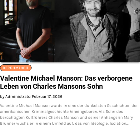
BERÜHMTHEIT
Valentine Michael Manson: Das verborgene
Leben von Charles Mansons Sohn
by Administrator
Februar 17, 2026
Valentine Michael Manson wurde in eine der dunkelsten Geschichten der
amerikanischen Kriminalgeschichte hineingeboren. Als Sohn des
berüchtigten Kultführers Charles Manson und seiner Anhängerin Mary
Brunner wuchs er in einem Umfeld auf, das von Ideologie, Isolation…