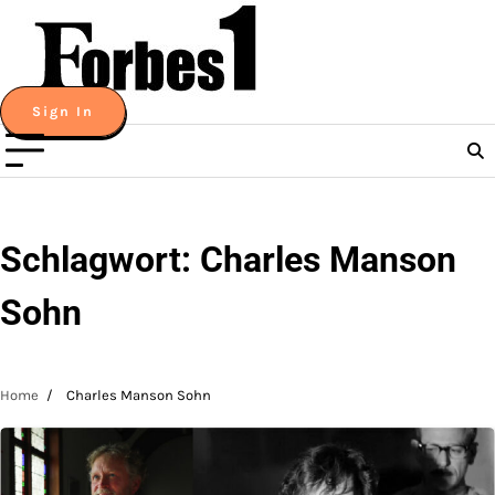
Skip
to
content
Sign In
Schlagwort:
Charles Manson
Sohn
Home
Charles Manson Sohn