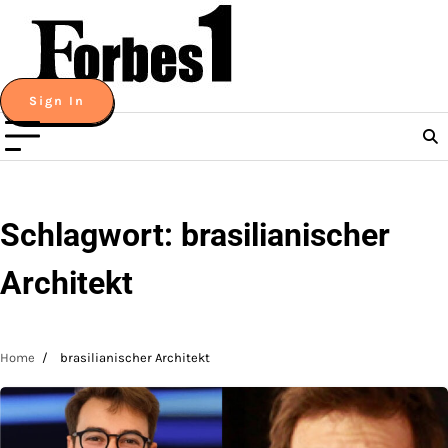
Skip
to
content
Sign In
Schlagwort:
brasilianischer
Architekt
Home
brasilianischer Architekt