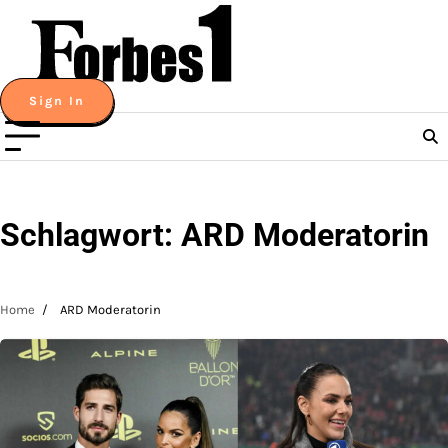
Skip
to
content
Sign In
Schlagwort:
ARD Moderatorin
Home
ARD Moderatorin