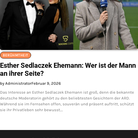
BERÜHMTHEIT
Esther Sedlaczek Ehemann: Wer ist der Mann
an ihrer Seite?
by Administrator
Februar 9, 2026
Das Interesse an Esther Sedlaczek Ehemann ist groß, denn die bekannte
deutsche Moderatorin gehört zu den beliebtesten Gesichtern der ARD.
Während sie im Fernsehen offen, souverän und präsent auftritt, schützt
sie ihr Privatleben sehr bewusst.…